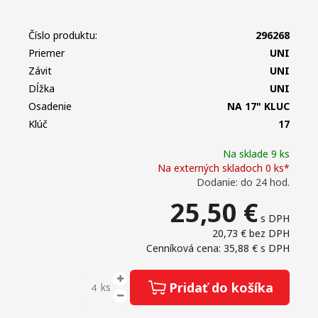
Číslo produktu:
296268
Priemer
UNI
Závit
UNI
Dĺžka
UNI
Osadenie
NA 17" KLUC
Klúč
17
Na sklade 9 ks
Na externých skladoch 0 ks*
Dodanie: do 24 hod.
25,50
€
s DPH
20,73 €
bez DPH
Cenníková cena: 35,88 €
s DPH
Pridať do košíka
ks