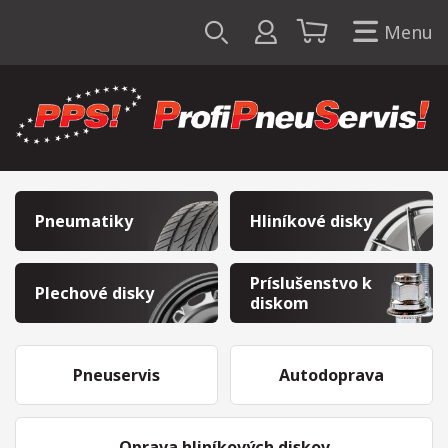
Menu
Pneumatiky
Hliníkové disky
Príslušenstvo k
Plechové disky
diskom
Pneuservis
Autodoprava
Oprava hliníkových diskov