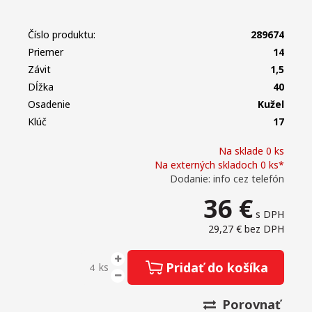
Číslo produktu:
289674
Priemer
14
Závit
1,5
Dĺžka
40
Osadenie
Kužeľ
Klúč
17
Na sklade 0 ks
Na externých skladoch 0 ks*
Dodanie: info cez telefón
36
€
s DPH
29,27 €
bez DPH
Pridať do košíka
ks
Porovnať