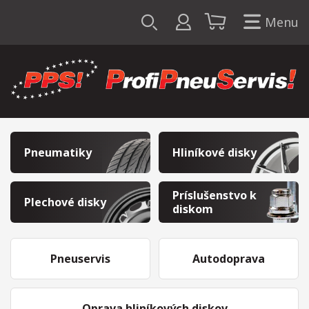
Menu
Pneumatiky
Hliníkové disky
Príslušenstvo k
Plechové disky
diskom
Pneuservis
Autodoprava
Oprava hliníkových diskov