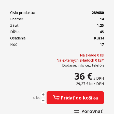
Číslo produktu:
289680
Priemer
14
Závit
1,25
Dĺžka
45
Osadenie
Kužeľ
Klúč
17
Na sklade 0 ks
Na externých skladoch 0 ks*
Dodanie: info cez telefón
36
€
s DPH
29,27 €
bez DPH
Pridať do košíka
ks
Porovnať