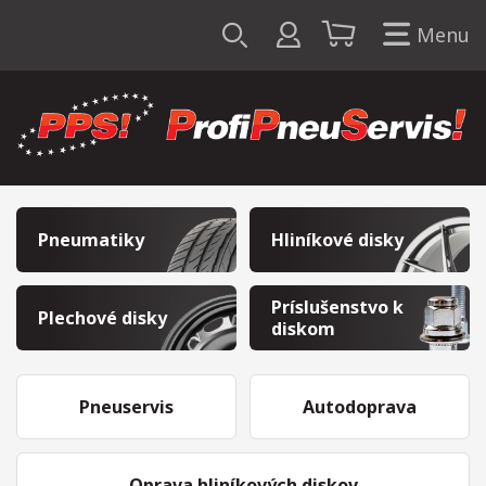
Menu
Pneumatiky
Hliníkové disky
Príslušenstvo k
Plechové disky
diskom
Pneuservis
Autodoprava
Oprava hliníkových diskov