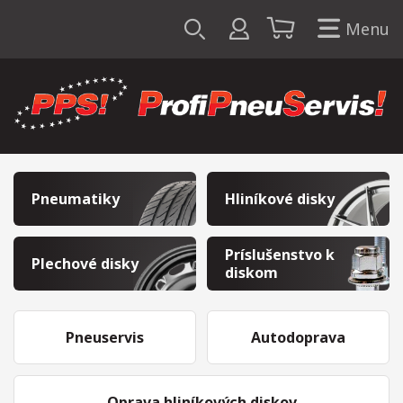
Menu
Pneumatiky
Hliníkové disky
Príslušenstvo k
Plechové disky
diskom
Pneuservis
Autodoprava
Oprava hliníkových diskov