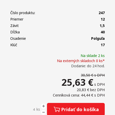
Číslo produktu:
247
Priemer
12
Závit
1,5
Dĺžka
40
Osadenie
Polguľa
Klúč
17
Na sklade 2 ks
Na externých skladoch 0 ks*
Dodanie: do 24 hod.
30,50 €
s DPH
25,63
€
s DPH
20,83 €
bez DPH
Cenníková cena: 44,44 €
s DPH
Pridať do košíka
ks