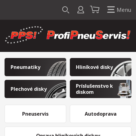
Menu
Pneumatiky
Hliníkové disky
Príslušenstvo k
Plechové disky
diskom
Pneuservis
Autodoprava
Oprava hliníkových diskov