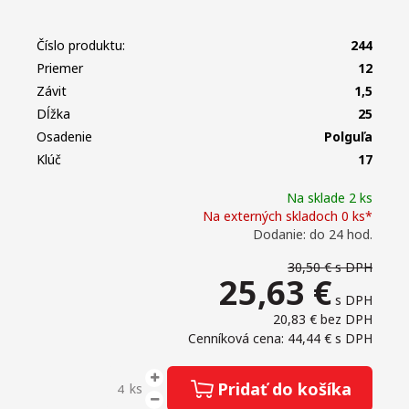
Číslo produktu:
244
Priemer
12
Závit
1,5
Dĺžka
25
Osadenie
Polguľa
Klúč
17
Na sklade 2 ks
Na externých skladoch 0 ks*
Dodanie: do 24 hod.
30,50 €
s DPH
25,63
€
s DPH
20,83 €
bez DPH
Cenníková cena: 44,44 €
s DPH
Pridať do košíka
ks