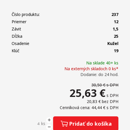
Číslo produktu:
237
Priemer
12
Závit
1,5
Dĺžka
25
Osadenie
Kužeľ
Klúč
19
Na sklade 40+ ks
Na externých skladoch 0 ks*
Dodanie: do 24 hod.
30,50 €
s DPH
25,63
€
s DPH
20,83 €
bez DPH
Cenníková cena: 44,44 €
s DPH
Pridať do košíka
ks