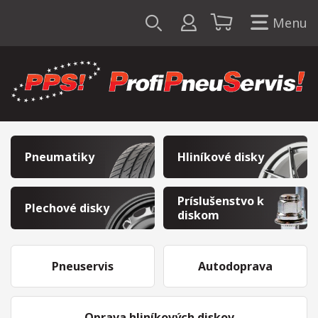
Menu
Pneumatiky
Hliníkové disky
Príslušenstvo k
Plechové disky
diskom
Pneuservis
Autodoprava
Oprava hliníkových diskov