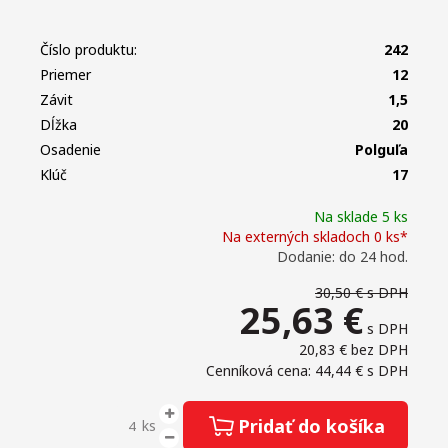
Číslo produktu:
242
Priemer
12
Závit
1,5
Dĺžka
20
Osadenie
Polguľa
Klúč
17
Na sklade 5 ks
Na externých skladoch 0 ks*
Dodanie: do 24 hod.
30,50 €
s DPH
25,63
€
s DPH
20,83 €
bez DPH
Cenníková cena: 44,44 €
s DPH
Pridať do košíka
ks