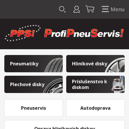
Menu
Pneumatiky
Hliníkové disky
Príslušenstvo k
Plechové disky
diskom
Pneuservis
Autodoprava
Oprava hliníkových diskov