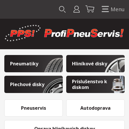
Menu
Pneumatiky
Hliníkové disky
Príslušenstvo k
Plechové disky
diskom
Pneuservis
Autodoprava
Oprava hliníkových diskov