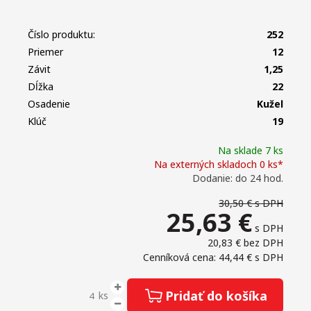
Číslo produktu:
252
Priemer
12
Závit
1,25
Dĺžka
22
Osadenie
Kužeľ
Klúč
19
Na sklade 7 ks
Na externých skladoch 0 ks*
Dodanie: do 24 hod.
30,50 €
s DPH
25,63
€
s DPH
20,83 €
bez DPH
Cenníková cena: 44,44 €
s DPH
Pridať do košíka
ks