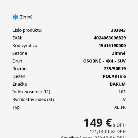
Zimné
Číslo produktu:
393843
EAN:
4024063006829
Kód výrobcu
15415190000
Sezóna
Zimné
Druh
OSOBNÉ - 4X4 - SUV
Rozmer
235/50R19
Dezén
POLARIS 6
Značka
BARUM
Index nosnosti (LI)
103
Rýchlostný index (SI)
V
Typ
XL,FR
149
€
s DPH
121,14 €
bez DPH
Cenníková cena: 230,63 €
s DPH