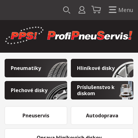
Menu
Pneumatiky
Hliníkové disky
Príslušenstvo k
Plechové disky
diskom
Pneuservis
Autodoprava
Oprava hliníkových diskov