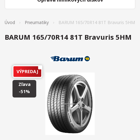
Úvod
Pneumatiky
BARUM 165/70R14 81T Bravuris 5HM
BARUM 165/70R14 81T Bravuris 5HM
VÝPREDAJ
Zľava
-51%