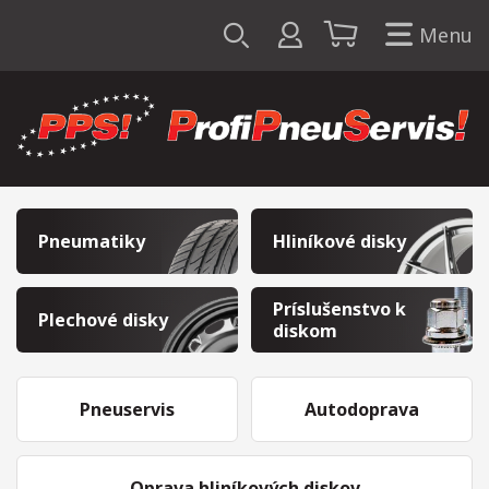
Menu
Pneumatiky
Hliníkové disky
Príslušenstvo k
Plechové disky
diskom
Pneuservis
Autodoprava
Oprava hliníkových diskov