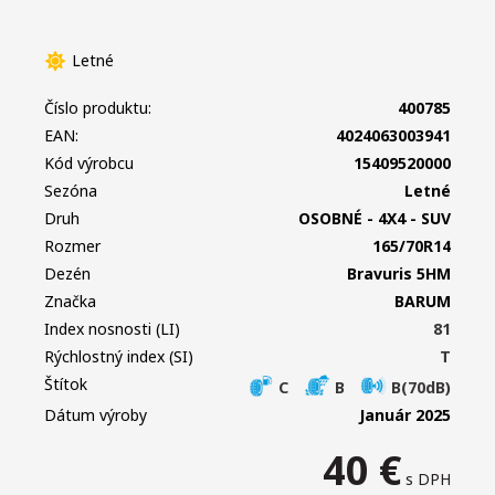
Letné
Číslo produktu:
400785
EAN:
4024063003941
Kód výrobcu
15409520000
Sezóna
Letné
Druh
OSOBNÉ - 4X4 - SUV
Rozmer
165/70R14
Dezén
Bravuris 5HM
Značka
BARUM
Index nosnosti (LI)
81
Rýchlostný index (SI)
T
Štítok
C
B
B(70dB)
Dátum výroby
Január 2025
40
€
s DPH