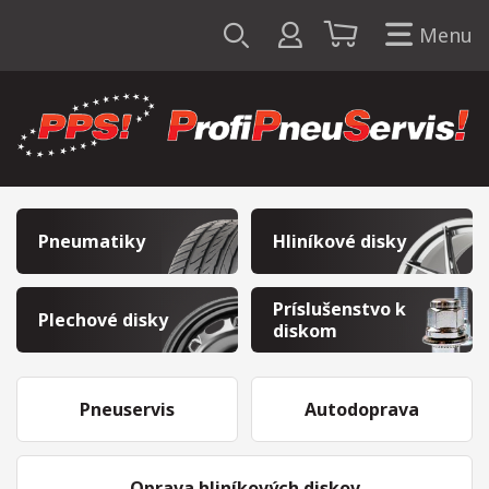
Menu
Pneumatiky
Hliníkové disky
Príslušenstvo k
Plechové disky
diskom
Pneuservis
Autodoprava
Oprava hliníkových diskov