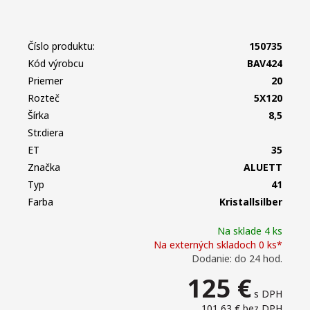
Číslo produktu:
150735
Kód výrobcu
BAV424
Priemer
20
Rozteč
5X120
Šírka
8,5
Str.diera
ET
35
Značka
ALUETT
Typ
41
Farba
Kristallsilber
Na sklade 4 ks
Na externých skladoch 0 ks*
Dodanie: do 24 hod.
125
€
s DPH
101,63 €
bez DPH