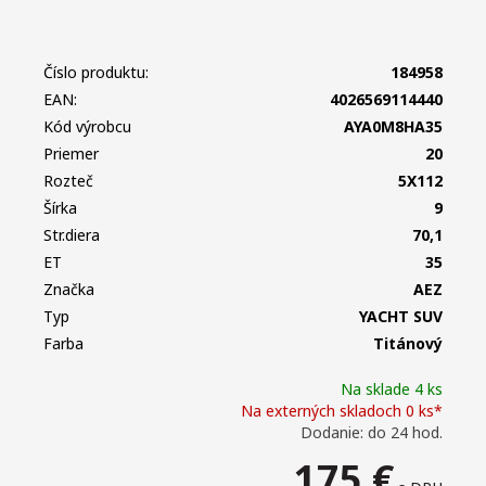
Číslo produktu:
184958
EAN:
4026569114440
Kód výrobcu
AYA0M8HA35
Priemer
20
Rozteč
5X112
Šírka
9
Str.diera
70,1
ET
35
Značka
AEZ
Typ
YACHT SUV
Farba
Titánový
Na sklade 4 ks
Na externých skladoch 0 ks*
Dodanie: do 24 hod.
175
€