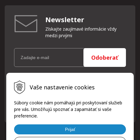
Newsletter
Získajte zaujímavé informácie vždy
medzi prvými
Odoberať
Vaše osobné údaje (email) budeme spracovávať len za týmto
Vaše nastavenie cookies
účelom v súlade s platnou legislatívou a zásadami ochrany
osobných údajov. Súhlas potvrdíte kliknutím na odkaz, ktorý
vám pošleme na váš email. Súhlas môžete kedykoľvek odvolať
Súbory cookie nám pomáhajú pri poskytovaní služieb
písomne, emailom alebo kliknutím na odkaz z ktoréhokoľvek
pre vás. Umožňujú spoznať a zapamätať si vaše
informačného emailu.
preferencie.
Prijať