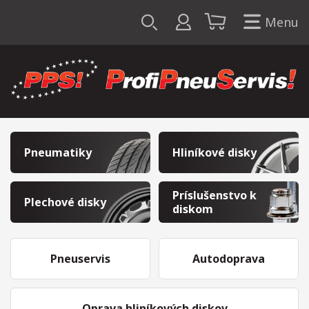
Menu
Pneumatiky
Hliníkové disky
Príslušenstvo k
Plechové disky
diskom
Pneuservis
Autodoprava
Oprava hliníkových diskov